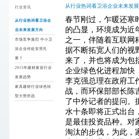
从行业热词看卫浴企业未来发展
行业资讯
春节刚过，乍暖还寒
从行业热词看卫浴企
的凸显，环境成为近
业未来发展方向
之一，伴随着互联网
市场竞争激烈 中小卫
据不断拓宽人们的视
浴企业何处安营扎
寨？
来了，并也将成为包
2015年建材家居行业
企业绿色化进程加快
发展趋势
李克强总理在政府工
家具建材行业绿色转
战，而环保部部长陈
型大势所趋
了中外记者的提问。据
水十条即将正式出台
是最佳投资品种。对
淘汰的步伐，为此，